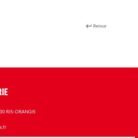
Retour
RIE
1130 RIS-ORANGIS
s.fr