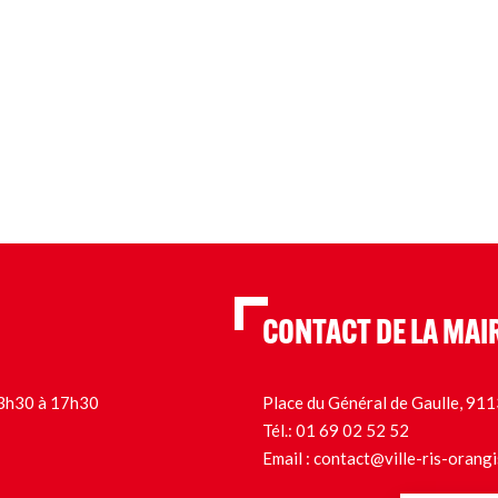
CONTACT DE LA MAI
 13h30 à 17h30
Place du Général de Gaulle, 9
Tél.:
01 69 02 52 52
Email :
contact@ville-ris-orangi