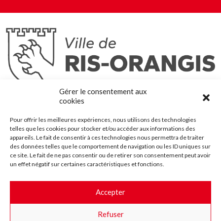
Ris-Orangis
Gérer le consentement aux
@2022 — Tous droits réservés
cookies
Mentions légales
Pour offrir les meilleures expériences, nous utilisons des technologies
Plan du site
telles que les cookies pour stocker et/ou accéder aux informations des
Contact
appareils. Le fait de consentir à ces technologies nous permettra de traiter
des données telles que le comportement de navigation ou les ID uniques sur
Accessibilité
ce site. Le fait de ne pas consentir ou de retirer son consentement peut avoir
Crédits
un effet négatif sur certaines caractéristiques et fonctions.
Les marchés publics
Accepter
Suggestions & Améliorations
Refuser