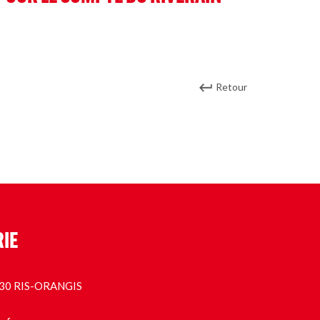
Retour
RIE
1130 RIS-ORANGIS