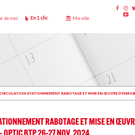
Ins
Faceb
Yo
En 1 clic
r de moi
Ma ville
 CIRCULATION STATIONNEMENT RABOTAGE ET MISE EN ŒUVRE D’ENROBÉS SU
ATIONNEMENT RABOTAGE ET MISE EN ŒUVRE
 – OPTIC BTP 26-27 NOV. 2024