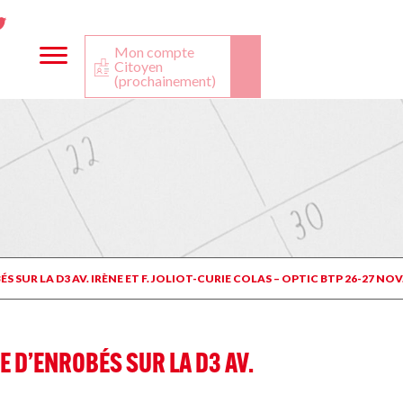
ta
ook
Twitter
utube
Mon compte
Citoyen
(prochainement)
R LA D3 AV. IRÈNE ET F. JOLIOT-CURIE COLAS – OPTIC BTP 26-27 NOV.
 D’ENROBÉS SUR LA D3 AV.