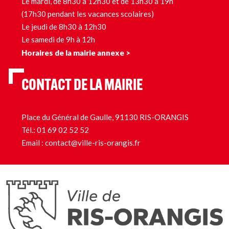
Le mardi, de 8h30 à 12h30 et de 13h30 à 19h
(17h30 pendant les vacances scolaires)
Le jeudi de 8h30 à 12h30
Le samedi de 9h à 12h
Horaires de la mairie annexe >
CONTACT DE LA MAIRIE
Place du Général de Gaulle, 91130 RIS-ORANGIS
Tél.:
01 69 02 52 52
Email :
contact@ville-ris-orangis.fr