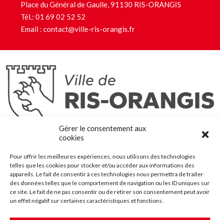
Place du Général de Gaulle, 91130 RIS-ORANGIS
Tél.:
01 69 02 52 52
Email :
contact@ville-ris-orangis.fr
Ris-Orangis
Gérer le consentement aux
@2022 — Tous droits réservés
cookies
Mentions légales
Pour offrir les meilleures expériences, nous utilisons des technologies
Plan du site
telles que les cookies pour stocker et/ou accéder aux informations des
Contact
appareils. Le fait de consentir à ces technologies nous permettra de traiter
des données telles que le comportement de navigation ou les ID uniques sur
Accessibilité
ce site. Le fait de ne pas consentir ou de retirer son consentement peut avoir
Crédits
un effet négatif sur certaines caractéristiques et fonctions.