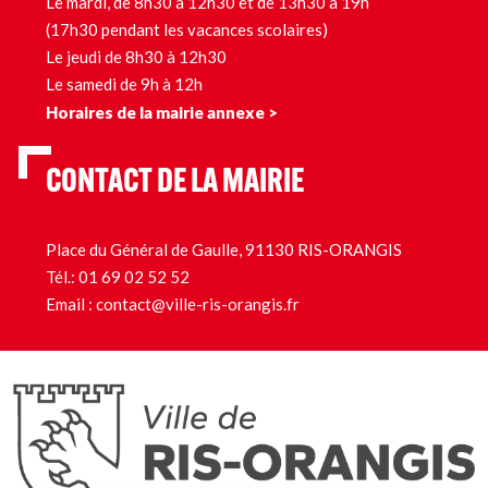
Le mardi, de 8h30 à 12h30 et de 13h30 à 19h
(17h30 pendant les vacances scolaires)
Le jeudi de 8h30 à 12h30
Le samedi de 9h à 12h
Horaires de la mairie annexe >
CONTACT DE LA MAIRIE
Place du Général de Gaulle, 91130 RIS-ORANGIS
Tél.:
01 69 02 52 52
Email :
contact@ville-ris-orangis.fr