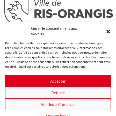
Ris-Orangis
Gérer le consentement aux
@2022 — Tous droits réservés
cookies
Mentions légales
Pour offrir les meilleures expériences, nous utilisons des technologies
Plan du site
telles que les cookies pour stocker et/ou accéder aux informations des
Contact
appareils. Le fait de consentir à ces technologies nous permettra de traiter
des données telles que le comportement de navigation ou les ID uniques sur
Accessibilité
ce site. Le fait de ne pas consentir ou de retirer son consentement peut avoir
Crédits
un effet négatif sur certaines caractéristiques et fonctions.
Les marchés publics
Accepter
Suggestions & Améliorations
Refuser
Facebook
Insta
Twitter
Youtube
Voir les préférences
Mentions légales