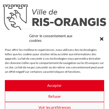
Ris-Orangis
Gérer le consentement aux
@2022 — Tous droits réservés
cookies
Mentions légales
Pour offrir les meilleures expériences, nous utilisons des technologies
Plan du site
telles que les cookies pour stocker et/ou accéder aux informations des
Contact
appareils. Le fait de consentir à ces technologies nous permettra de traiter
des données telles que le comportement de navigation ou les ID uniques sur
Accessibilité
ce site. Le fait de ne pas consentir ou de retirer son consentement peut avoir
Crédits
un effet négatif sur certaines caractéristiques et fonctions.
Les marchés publics
Accepter
Suggestions & Améliorations
Refuser
Facebook
Insta
Twitter
Youtube
Voir les préférences