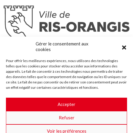
Ris-Orangis
Gérer le consentement aux
@2022 — Tous droits réservés
cookies
Mentions légales
Pour offrir les meilleures expériences, nous utilisons des technologies
Plan du site
telles que les cookies pour stocker et/ou accéder aux informations des
Contact
appareils. Le fait de consentir à ces technologies nous permettra de traiter
des données telles que le comportement de navigation ou les ID uniques sur
Accessibilité
ce site. Le fait de ne pas consentir ou de retirer son consentement peut avoir
Crédits
un effet négatif sur certaines caractéristiques et fonctions.
Les marchés publics
Accepter
Suggestions & Améliorations
Refuser
Facebook
Insta
Twitter
Youtube
Voir les préférences