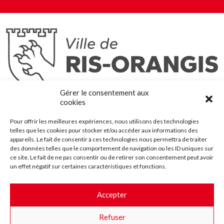
Ris-Orangis
Gérer le consentement aux
@2022 — Tous droits réservés
cookies
Mentions légales
Pour offrir les meilleures expériences, nous utilisons des technologies
Plan du site
telles que les cookies pour stocker et/ou accéder aux informations des
Contact
appareils. Le fait de consentir à ces technologies nous permettra de traiter
des données telles que le comportement de navigation ou les ID uniques sur
Accessibilité
ce site. Le fait de ne pas consentir ou de retirer son consentement peut avoir
Crédits
un effet négatif sur certaines caractéristiques et fonctions.
Les marchés publics
Accepter
Suggestions & Améliorations
Refuser