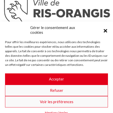
Ris-Orangis
Gérer le consentement aux
@2022 — Tous droits réservés
cookies
Mentions légales
Pour offrir les meilleures expériences, nous utilisons des technologies
Plan du site
telles que les cookies pour stocker et/ou accéder aux informations des
Contact
appareils. Le fait de consentir à ces technologies nous permettra de traiter
des données telles que le comportement de navigation ou les ID uniques sur
Accessibilité
ce site. Le fait de ne pas consentir ou de retirer son consentement peut avoir
Crédits
un effet négatif sur certaines caractéristiques et fonctions.
Les marchés publics
Accepter
Suggestions & Améliorations
Refuser
Facebook
Insta
Twitter
Youtube
Voir les préférences
Mentions légales