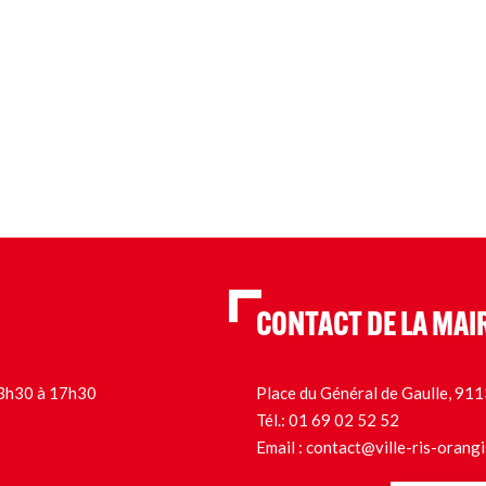
CONTACT DE LA MAI
 13h30 à 17h30
Place du Général de Gaulle, 9
Tél.:
01 69 02 52 52
Email :
contact@ville-ris-orangi