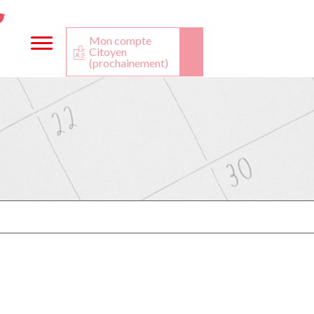
ta
ook
Twitter
utube
Mon compte
Citoyen
(prochainement)