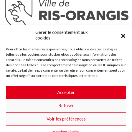
Ris-Orangis
Gérer le consentement aux
@2022 — Tous droits réservés
cookies
Mentions légales
Pour offrir les meilleures expériences, nous utilisons des technologies
Plan du site
telles que les cookies pour stocker et/ou accéder aux informations des
Contact
appareils. Le fait de consentir à ces technologies nous permettra de traiter
des données telles que le comportement de navigation ou les ID uniques sur
Accessibilité
ce site. Le fait de ne pas consentir ou de retirer son consentement peut avoir
Crédits
un effet négatif sur certaines caractéristiques et fonctions.
Les marchés publics
Accepter
Suggestions & Améliorations
Refuser
Facebook
Insta
Twitter
Youtube
Voir les préférences
Mentions légales