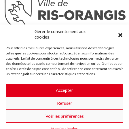
Ris-Orangis
Gérer le consentement aux
@2022 — Tous droits réservés
cookies
Mentions légales
Pour offrir les meilleures expériences, nous utilisons des technologies
Plan du site
telles que les cookies pour stocker et/ou accéder aux informations des
Contact
appareils. Le fait de consentir à ces technologies nous permettra de traiter
des données telles que le comportement de navigation ou les ID uniques sur
Accessibilité
ce site. Le fait de ne pas consentir ou de retirer son consentement peut avoir
Crédits
un effet négatif sur certaines caractéristiques et fonctions.
Les marchés publics
Accepter
Suggestions & Améliorations
Refuser
Facebook
Insta
Twitter
Youtube
Voir les préférences
Mentions légales