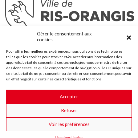
Ris-Orangis
Gérer le consentement aux
@2022 — Tous droits réservés
cookies
Mentions légales
Pour offrir les meilleures expériences, nous utilisons des technologies
Plan du site
telles que les cookies pour stocker et/ou accéder aux informations des
Contact
appareils. Le fait de consentir à ces technologies nous permettra de traiter
des données telles que le comportement de navigation ou les ID uniques sur
Accessibilité
ce site. Le fait de ne pas consentir ou de retirer son consentement peut avoir
Crédits
un effet négatif sur certaines caractéristiques et fonctions.
Les marchés publics
Accepter
Suggestions & Améliorations
Refuser
Facebook
Insta
Twitter
Youtube
Voir les préférences
Mentions légales