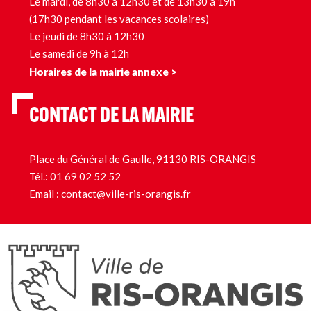
Le mardi, de 8h30 à 12h30 et de 13h30 à 19h
(17h30 pendant les vacances scolaires)
Le jeudi de 8h30 à 12h30
Le samedi de 9h à 12h
Horaires de la mairie annexe >
CONTACT DE LA MAIRIE
Place du Général de Gaulle, 91130 RIS-ORANGIS
Tél.:
01 69 02 52 52
Email :
contact@ville-ris-orangis.fr