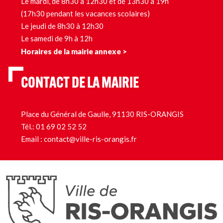
Le mardi, de 8h30 à 12h30 et de 13h30 à 19h
(17h30 pendant les vacances scolaires)
Le jeudi de 8h30 à 12h30
Le samedi de 9h à 12h
Horaires de la mairie annexe >
CONTACT DE LA MAIRIE
Place du Général de Gaulle, 91130 RIS-ORANGIS
Tél.:
01 69 02 52 52
Email :
contact@ville-ris-orangis.fr