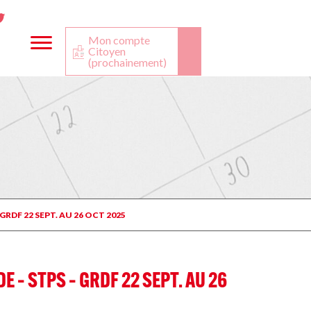
ta
ook
Twitter
utube
Mon compte
Citoyen
(prochainement)
RDF 22 SEPT. AU 26 OCT 2025
 – STPS – GRDF 22 SEPT. AU 26