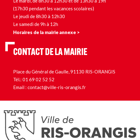
Le mardi, de 8h30 à 12h30 et de 13h30 à 19h
(17h30 pendant les vacances scolaires)
Le jeudi de 8h30 à 12h30
Le samedi de 9h à 12h
Horaires de la mairie annexe >
CONTACT DE LA MAIRIE
Place du Général de Gaulle, 91130 RIS-ORANGIS
Tél.:
01 69 02 52 52
Email :
contact@ville-ris-orangis.fr