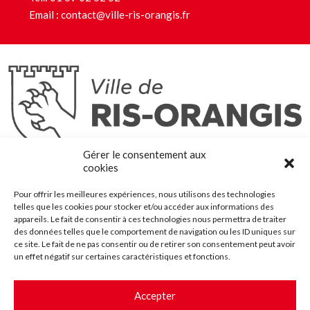
Email :
contact@ville-ris-orangis.fr
Ris-Orangis
Gérer le consentement aux
@2022 — Tous droits réservés
cookies
Mentions légales
Pour offrir les meilleures expériences, nous utilisons des technologies
Plan du site
telles que les cookies pour stocker et/ou accéder aux informations des
Contact
appareils. Le fait de consentir à ces technologies nous permettra de traiter
des données telles que le comportement de navigation ou les ID uniques sur
Accessibilité
ce site. Le fait de ne pas consentir ou de retirer son consentement peut avoir
Crédits
un effet négatif sur certaines caractéristiques et fonctions.
Les marchés publics
Accepter
Suggestions & Améliorations