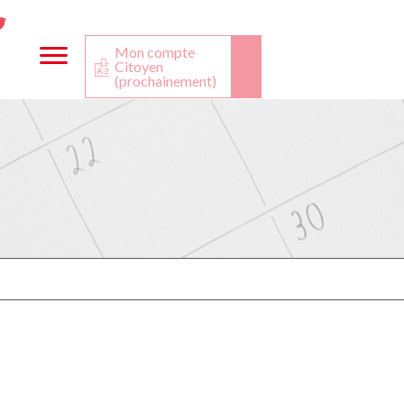
ta
ook
Twitter
utube
Mon compte
Citoyen
(prochainement)