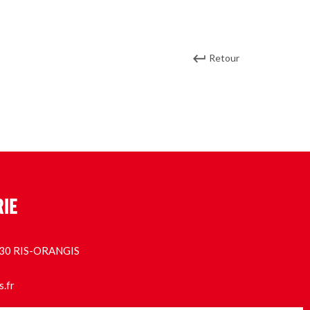
Retour
RIE
1130 RIS-ORANGIS
s.fr