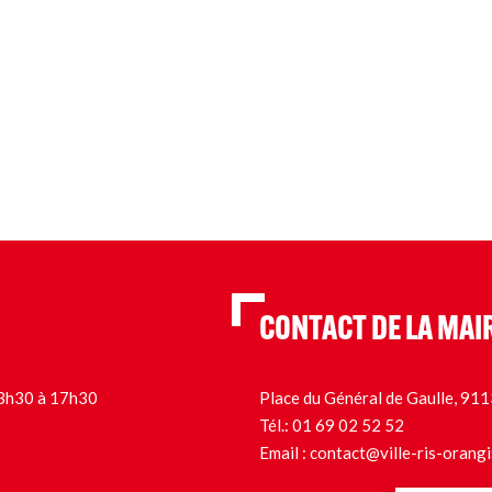
CONTACT DE LA MAI
 13h30 à 17h30
Place du Général de Gaulle, 9
Tél.:
01 69 02 52 52
Email :
contact@ville-ris-orangi