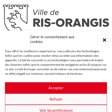
Ris-Orangis
Gérer le consentement aux
@2022 — Tous droits réservés
cookies
Mentions légales
Pour offrir les meilleures expériences, nous utilisons des technologies
Plan du site
telles que les cookies pour stocker et/ou accéder aux informations des
Contact
appareils. Le fait de consentir à ces technologies nous permettra de traiter
des données telles que le comportement de navigation ou les ID uniques sur
Accessibilité
ce site. Le fait de ne pas consentir ou de retirer son consentement peut avoir
Crédits
un effet négatif sur certaines caractéristiques et fonctions.
Les marchés publics
Accepter
Suggestions & Améliorations
Refuser
Facebook
Insta
Twitter
Youtube
Voir les préférences