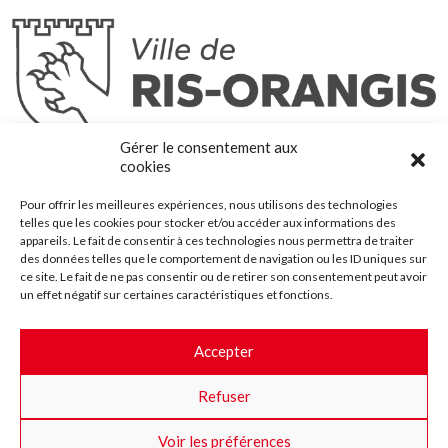
Ris-Orangis
Gérer le consentement aux
@2022 — Tous droits réservés
cookies
Mentions légales
Pour offrir les meilleures expériences, nous utilisons des technologies
Plan du site
telles que les cookies pour stocker et/ou accéder aux informations des
Contact
appareils. Le fait de consentir à ces technologies nous permettra de traiter
des données telles que le comportement de navigation ou les ID uniques sur
Accessibilité
ce site. Le fait de ne pas consentir ou de retirer son consentement peut avoir
Crédits
un effet négatif sur certaines caractéristiques et fonctions.
Les marchés publics
Accepter
Suggestions & Améliorations
Refuser
Facebook
Insta
Twitter
Youtube
Voir les préférences