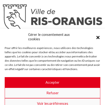
Ris-Orangis
Gérer le consentement aux
@2022 — Tous droits réservés
cookies
Mentions légales
Pour offrir les meilleures expériences, nous utilisons des technologies
Plan du site
telles que les cookies pour stocker et/ou accéder aux informations des
Contact
appareils. Le fait de consentir à ces technologies nous permettra de traiter
des données telles que le comportement de navigation ou les ID uniques sur
Accessibilité
ce site. Le fait de ne pas consentir ou de retirer son consentement peut avoir
Crédits
un effet négatif sur certaines caractéristiques et fonctions.
Les marchés publics
Accepter
Suggestions & Améliorations
Refuser
Facebook
Insta
Twitter
Youtube
Voir les préférences