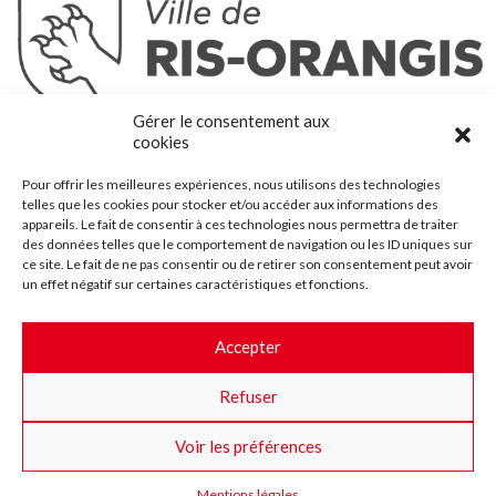
Ris-Orangis
Gérer le consentement aux
@2022 — Tous droits réservés
cookies
Mentions légales
Pour offrir les meilleures expériences, nous utilisons des technologies
Plan du site
telles que les cookies pour stocker et/ou accéder aux informations des
Contact
appareils. Le fait de consentir à ces technologies nous permettra de traiter
des données telles que le comportement de navigation ou les ID uniques sur
Accessibilité
ce site. Le fait de ne pas consentir ou de retirer son consentement peut avoir
Crédits
un effet négatif sur certaines caractéristiques et fonctions.
Les marchés publics
Accepter
Suggestions & Améliorations
Refuser
Facebook
Insta
Twitter
Youtube
Voir les préférences
Mentions légales