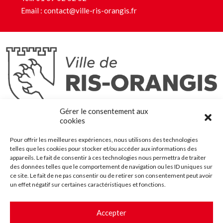
Email :
contact@ville-ris-orangis.fr
Ris-Orangis
Gérer le consentement aux
@2022 — Tous droits réservés
cookies
Mentions légales
Pour offrir les meilleures expériences, nous utilisons des technologies
Plan du site
telles que les cookies pour stocker et/ou accéder aux informations des
Contact
appareils. Le fait de consentir à ces technologies nous permettra de traiter
des données telles que le comportement de navigation ou les ID uniques sur
Accessibilité
ce site. Le fait de ne pas consentir ou de retirer son consentement peut avoir
Crédits
un effet négatif sur certaines caractéristiques et fonctions.
Les marchés publics
Accepter
Suggestions & Améliorations