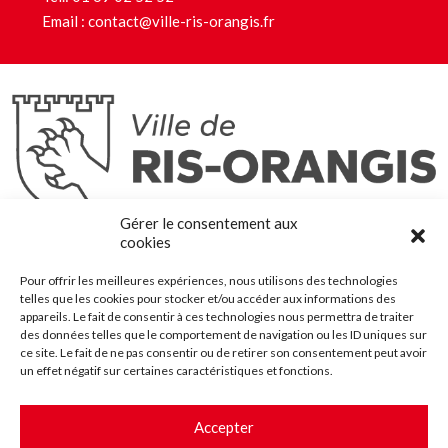
Email :
contact@ville-ris-orangis.fr
Ris-Orangis
Gérer le consentement aux
@2022 — Tous droits réservés
cookies
Mentions légales
Pour offrir les meilleures expériences, nous utilisons des technologies
Plan du site
telles que les cookies pour stocker et/ou accéder aux informations des
Contact
appareils. Le fait de consentir à ces technologies nous permettra de traiter
des données telles que le comportement de navigation ou les ID uniques sur
Accessibilité
ce site. Le fait de ne pas consentir ou de retirer son consentement peut avoir
Crédits
un effet négatif sur certaines caractéristiques et fonctions.
Les marchés publics
Accepter
Suggestions & Améliorations