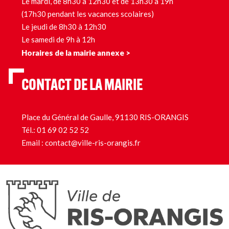
Le mardi, de 8h30 à 12h30 et de 13h30 à 19h
(17h30 pendant les vacances scolaires)
Le jeudi de 8h30 à 12h30
Le samedi de 9h à 12h
Horaires de la mairie annexe >
CONTACT DE LA MAIRIE
Place du Général de Gaulle, 91130 RIS-ORANGIS
Tél.:
01 69 02 52 52
Email :
contact@ville-ris-orangis.fr