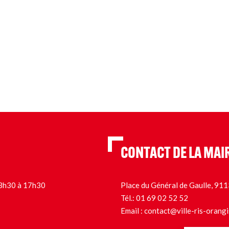
CONTACT DE LA MAI
 13h30 à 17h30
Place du Général de Gaulle, 9
Tél.:
01 69 02 52 52
Email :
contact@ville-ris-orangi