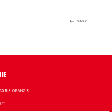
Retour
RIE
1130 RIS-ORANGIS
s.fr