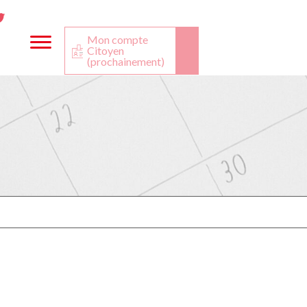
ta
ook
Twitter
utube
Mon compte
Citoyen
(prochainement)