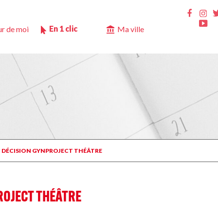
Ins
Faceb
Yo
En 1 clic
r de moi
Ma ville
C DÉCISION GYNPROJECT THÉÂTRE
ROJECT THÉÂTRE