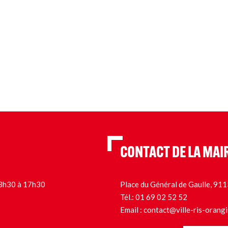
CONTACT DE LA MAI
 13h30 à 17h30
Place du Général de Gaulle, 9
Tél.:
01 69 02 52 52
Email :
contact@ville-ris-orangi