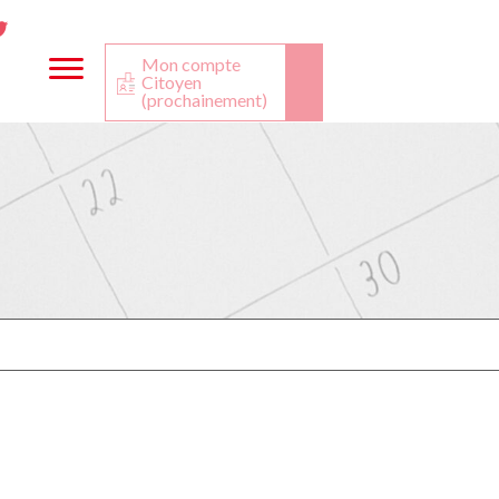
ta
ook
Twitter
utube
Mon compte
Citoyen
(prochainement)