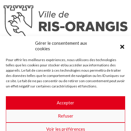
Ris-Orangis
Gérer le consentement aux
@2022 — Tous droits réservés
cookies
Mentions légales
Pour offrir les meilleures expériences, nous utilisons des technologies
Plan du site
telles que les cookies pour stocker et/ou accéder aux informations des
Contact
appareils. Le fait de consentir à ces technologies nous permettra de traiter
des données telles que le comportement de navigation ou les ID uniques sur
Accessibilité
ce site. Le fait de ne pas consentir ou de retirer son consentement peut avoir
Crédits
un effet négatif sur certaines caractéristiques et fonctions.
Les marchés publics
Accepter
Suggestions & Améliorations
Refuser
Facebook
Insta
Twitter
Youtube
Voir les préférences