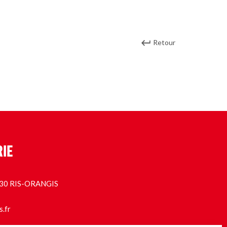
Retour
RIE
1130 RIS-ORANGIS
s.fr