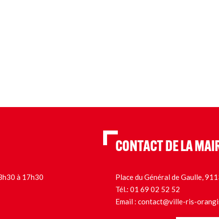
CONTACT DE LA MAI
 13h30 à 17h30
Place du Général de Gaulle, 9
Tél.:
01 69 02 52 52
Email :
contact@ville-ris-orangi