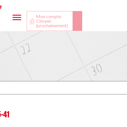
ta
ook
Twitter
utube
Mon compte
Citoyen
(prochainement)
-41