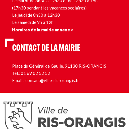
Le mardi, de 8h30 à 12h30 et de 13h30 à 19h
(17h30 pendant les vacances scolaires)
Le jeudi de 8h30 à 12h30
Le samedi de 9h à 12h
Horaires de la mairie annexe >
CONTACT DE LA MAIRIE
Place du Général de Gaulle, 91130 RIS-ORANGIS
Tél.:
01 69 02 52 52
Email :
contact@ville-ris-orangis.fr