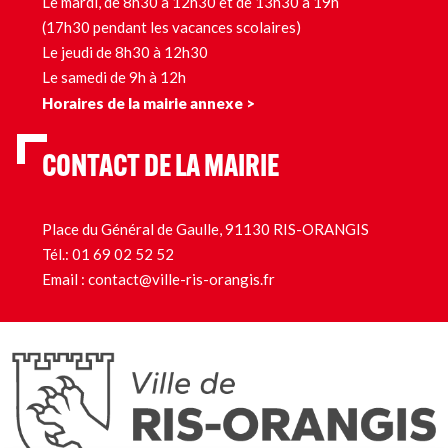
Le mardi, de 8h30 à 12h30 et de 13h30 à 19h
(17h30 pendant les vacances scolaires)
Le jeudi de 8h30 à 12h30
Le samedi de 9h à 12h
Horaires de la mairie annexe >
CONTACT DE LA MAIRIE
Place du Général de Gaulle, 91130 RIS-ORANGIS
Tél.:
01 69 02 52 52
Email :
contact@ville-ris-orangis.fr