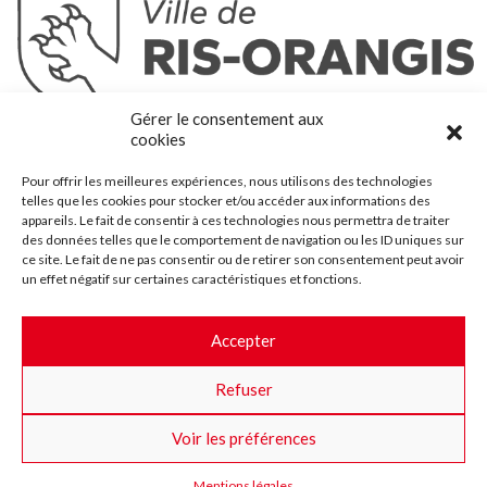
Ris-Orangis
Gérer le consentement aux
@2022 — Tous droits réservés
cookies
Mentions légales
Pour offrir les meilleures expériences, nous utilisons des technologies
Plan du site
telles que les cookies pour stocker et/ou accéder aux informations des
Contact
appareils. Le fait de consentir à ces technologies nous permettra de traiter
des données telles que le comportement de navigation ou les ID uniques sur
Accessibilité
ce site. Le fait de ne pas consentir ou de retirer son consentement peut avoir
Crédits
un effet négatif sur certaines caractéristiques et fonctions.
Les marchés publics
Accepter
Suggestions & Améliorations
Refuser
Facebook
Insta
Twitter
Youtube
Voir les préférences
Mentions légales