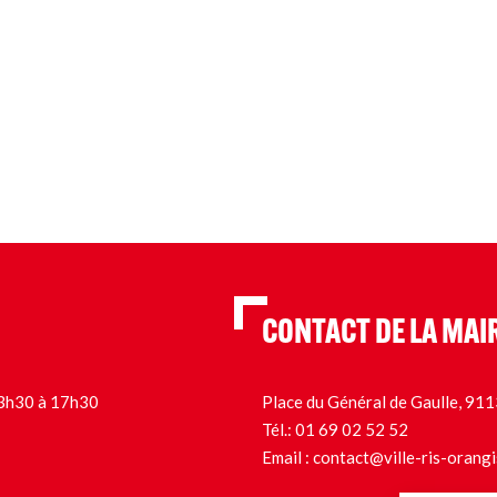
CONTACT DE LA MAI
 13h30 à 17h30
Place du Général de Gaulle, 9
Tél.:
01 69 02 52 52
Email :
contact@ville-ris-orangi