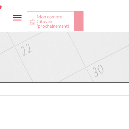
ta
ook
Twitter
utube
Mon compte
Citoyen
(prochainement)