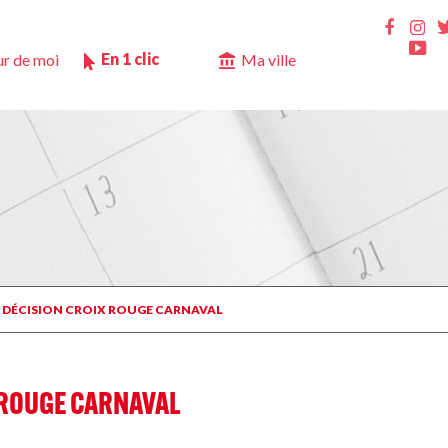
Ins
Faceb
Yo
En 1 clic
r de moi
Ma ville
T DÉCISION CROIX ROUGE CARNAVAL
X ROUGE CARNAVAL