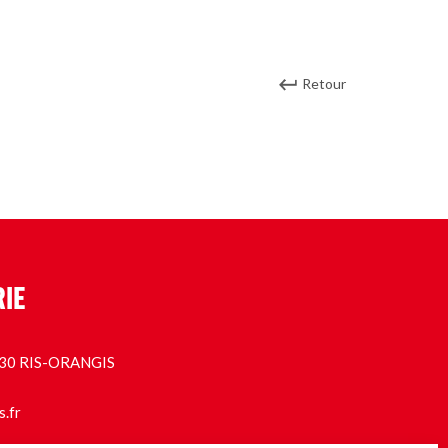
Retour
RIE
1130 RIS-ORANGIS
s.fr