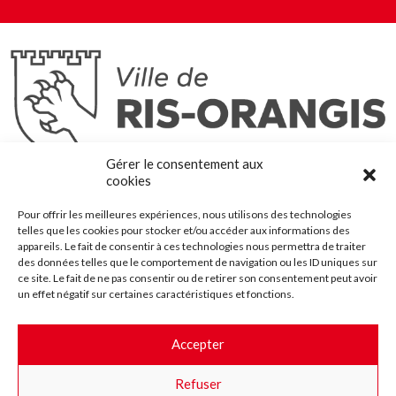
Ris-Orangis
Gérer le consentement aux
@2022 — Tous droits réservés
cookies
Mentions légales
Pour offrir les meilleures expériences, nous utilisons des technologies
Plan du site
telles que les cookies pour stocker et/ou accéder aux informations des
Contact
appareils. Le fait de consentir à ces technologies nous permettra de traiter
des données telles que le comportement de navigation ou les ID uniques sur
Accessibilité
ce site. Le fait de ne pas consentir ou de retirer son consentement peut avoir
Crédits
un effet négatif sur certaines caractéristiques et fonctions.
Les marchés publics
Accepter
Suggestions & Améliorations
Refuser