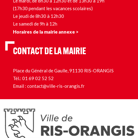
Le mardi, de 8h30 à 12h30 et de 13h30 à 19h
(17h30 pendant les vacances scolaires)
Le jeudi de 8h30 à 12h30
Le samedi de 9h à 12h
Horaires de la mairie annexe >
CONTACT DE LA MAIRIE
Place du Général de Gaulle, 91130 RIS-ORANGIS
Tél.:
01 69 02 52 52
Email :
contact@ville-ris-orangis.fr