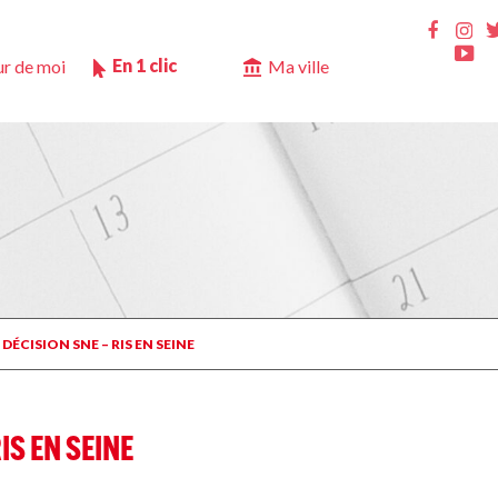
Ins
Faceb
Yo
En 1 clic
r de moi
Ma ville
 DÉCISION SNE – RIS EN SEINE
IS EN SEINE