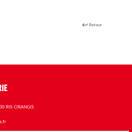
Retour
RIE
1130 RIS-ORANGIS
s.fr