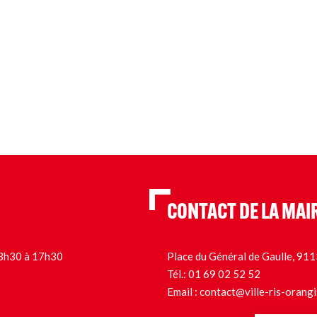
CONTACT DE LA MAI
 13h30 à 17h30
Place du Général de Gaulle, 9
Tél.:
01 69 02 52 52
Email :
contact@ville-ris-orangi