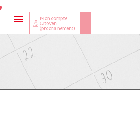
ta
ook
Twitter
utube
Mon compte
Citoyen
(prochainement)