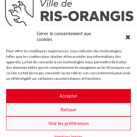
Ris-Orangis
Gérer le consentement aux
@2022 — Tous droits réservés
cookies
Mentions légales
Pour offrir les meilleures expériences, nous utilisons des technologies
Plan du site
telles que les cookies pour stocker et/ou accéder aux informations des
Contact
appareils. Le fait de consentir à ces technologies nous permettra de traiter
des données telles que le comportement de navigation ou les ID uniques sur
Accessibilité
ce site. Le fait de ne pas consentir ou de retirer son consentement peut avoir
Crédits
un effet négatif sur certaines caractéristiques et fonctions.
Les marchés publics
Accepter
Suggestions & Améliorations
Refuser
Facebook
Insta
Twitter
Youtube
Voir les préférences
Mentions légales