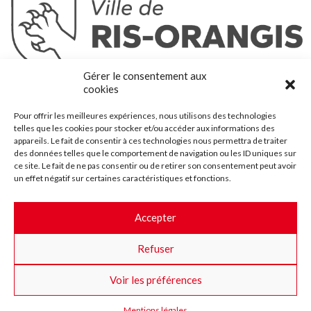
Ris-Orangis
Gérer le consentement aux
@2022 — Tous droits réservés
cookies
Mentions légales
Pour offrir les meilleures expériences, nous utilisons des technologies
Plan du site
telles que les cookies pour stocker et/ou accéder aux informations des
Contact
appareils. Le fait de consentir à ces technologies nous permettra de traiter
des données telles que le comportement de navigation ou les ID uniques sur
Accessibilité
ce site. Le fait de ne pas consentir ou de retirer son consentement peut avoir
Crédits
un effet négatif sur certaines caractéristiques et fonctions.
Les marchés publics
Accepter
Suggestions & Améliorations
Refuser
Facebook
Insta
Twitter
Youtube
Voir les préférences
Mentions légales