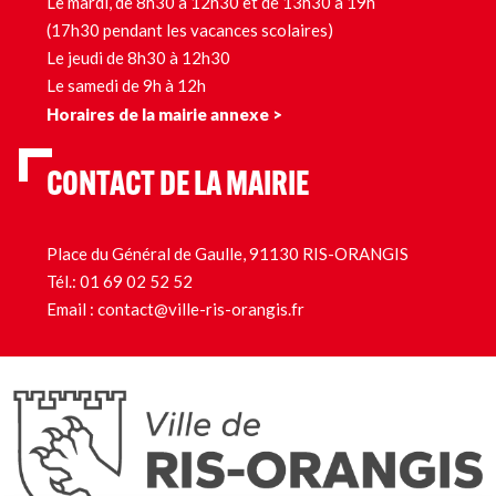
Le mardi, de 8h30 à 12h30 et de 13h30 à 19h
(17h30 pendant les vacances scolaires)
Le jeudi de 8h30 à 12h30
Le samedi de 9h à 12h
Horaires de la mairie annexe >
CONTACT DE LA MAIRIE
Place du Général de Gaulle, 91130 RIS-ORANGIS
Tél.:
01 69 02 52 52
Email :
contact@ville-ris-orangis.fr