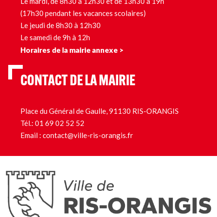
Le mardi, de 8h30 à 12h30 et de 13h30 à 19h
(17h30 pendant les vacances scolaires)
Le jeudi de 8h30 à 12h30
Le samedi de 9h à 12h
Horaires de la mairie annexe >
CONTACT DE LA MAIRIE
Place du Général de Gaulle, 91130 RIS-ORANGIS
Tél.:
01 69 02 52 52
Email :
contact@ville-ris-orangis.fr