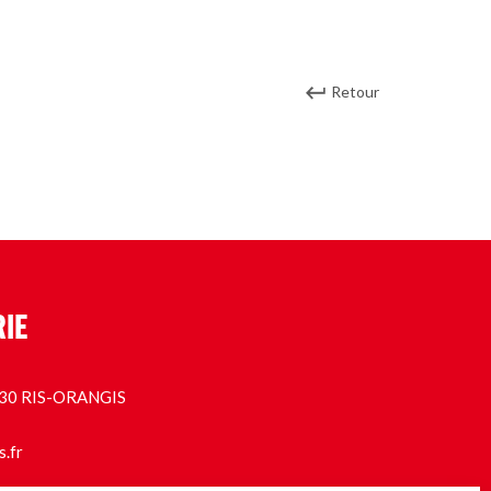
Retour
RIE
1130 RIS-ORANGIS
s.fr