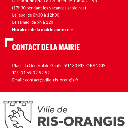
Le mardi, de 8h30 à 12h30 et de 13h30 à 19h
(17h30 pendant les vacances scolaires)
Le jeudi de 8h30 à 12h30
Le samedi de 9h à 12h
Horaires de la mairie annexe >
CONTACT DE LA MAIRIE
Place du Général de Gaulle, 91130 RIS-ORANGIS
Tél.:
01 69 02 52 52
Email :
contact@ville-ris-orangis.fr