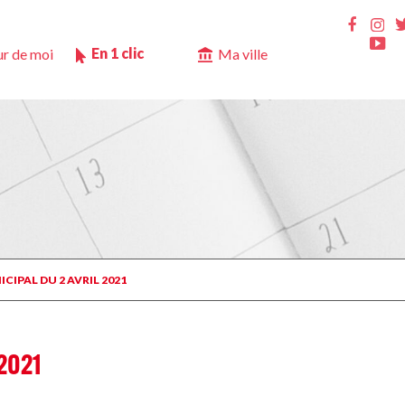
Ins
Faceb
Yo
En 1 clic
r de moi
Ma ville
CIPAL DU 2 AVRIL 2021
2021