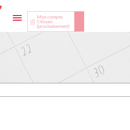
ta
ook
Twitter
utube
Mon compte
Citoyen
(prochainement)