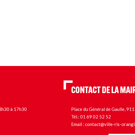
CONTACT DE LA MAI
 13h30 à 17h30
Place du Général de Gaulle, 9
Tél.:
01 69 02 52 52
Email :
contact@ville-ris-orangi