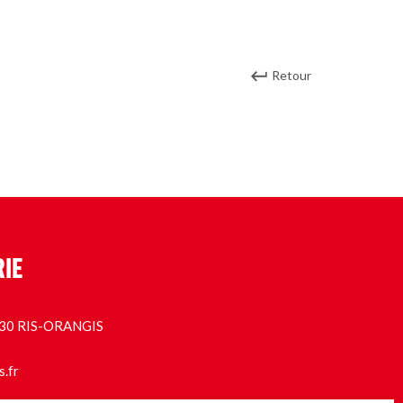
Retour
RIE
1130 RIS-ORANGIS
s.fr