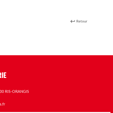
Retour
RIE
1130 RIS-ORANGIS
s.fr