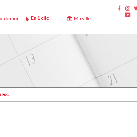
Ins
Faceb
Yo
En 1 clic
r de moi
Ma ville
 PSC