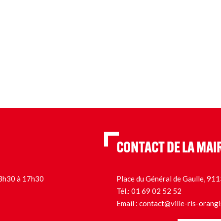
CONTACT DE LA MAI
 13h30 à 17h30
Place du Général de Gaulle, 9
Tél.:
01 69 02 52 52
Email :
contact@ville-ris-orangi