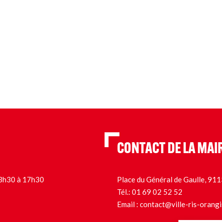
CONTACT DE LA MAI
 13h30 à 17h30
Place du Général de Gaulle, 9
Tél.:
01 69 02 52 52
Email :
contact@ville-ris-orangi