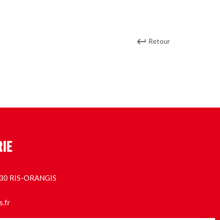
Retour
RIE
1130 RIS-ORANGIS
s.fr