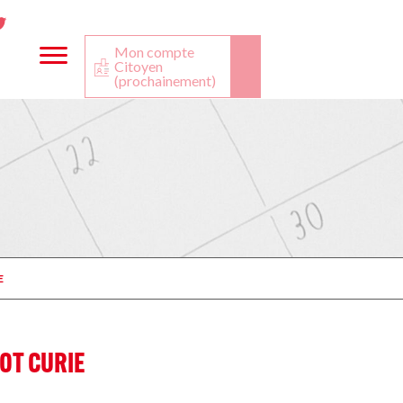
ta
ook
Twitter
utube
Mon compte
Citoyen
(prochainement)
E
OT CURIE