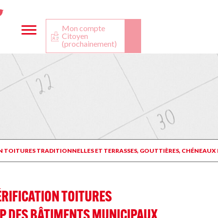
ta
ook
Twitter
utube
Mon compte
Citoyen
(prochainement)
ON TOITURES TRADITIONNELLES ET TERRASSES, GOUTTIÈRES, CHÉNEAUX
ÉRIFICATION TOITURES
EP DES BÂTIMENTS MUNICIPAUX