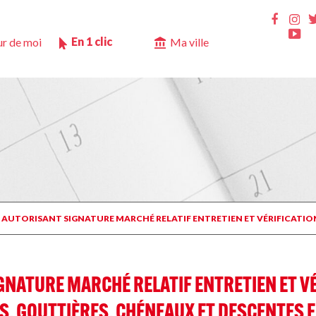
Ins
Faceb
Yo
En 1 clic
r de moi
Ma ville
P AUTORISANT SIGNATURE MARCHÉ RELATIF ENTRETIEN ET VÉRIFICATI
GNATURE MARCHÉ RELATIF ENTRETIEN ET V
S, GOUTTIÈRES, CHÉNEAUX ET DESCENTES 